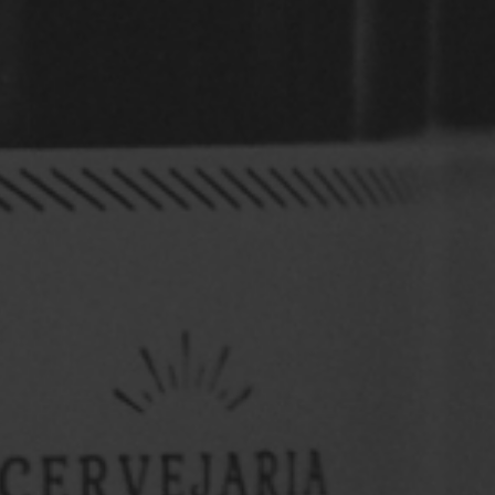
OktoberFest 9ª Edição
...