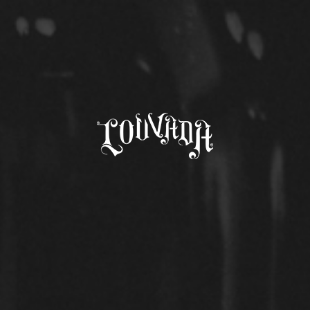
Comunicados de Honra
>
Rascunho automático
< Voltar
RASCUNHO
AUTOMÁTICO
OUTROS COMUNICADOS