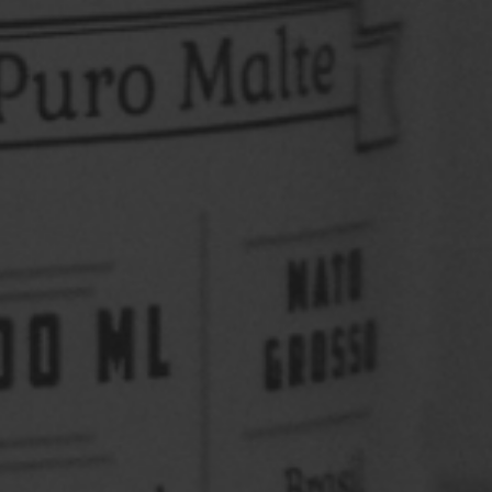
Saint Patrick’s Day Louvada Indaiatuba
O St. Patrick’s Day nasceu na Irlanda como uma data
para homenagear São Patrício, o padroeiro do país.
Com o tempo, ...
Saiba mais