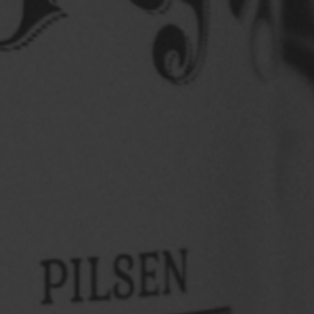
Só pra louvadiar
Bora louvadiar com a gente?
Vem sentir o clima
de perto: muito samba, pagode, chopp gelado e um
palco ...
Saiba mais