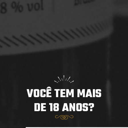
Saint Patrick’s Day Louvada Cuiabá
O St. Patrick’s Day nasceu na Irlanda como uma data
para homenagear São Patrício, o padroeiro do país.
Com o tempo, ...
Saiba mais
VOCÊ TEM MAIS
DE 18 ANOS?
Trabalhe conosco
Notícias