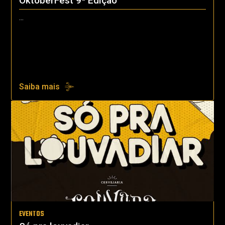
OktoberFest 9ª Edição
...
Saiba mais
EVENTOS