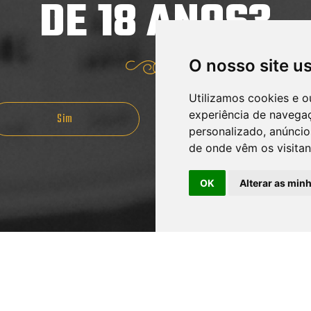
DE 18 ANOS?
Teor alcoólico
O nosso site u
COLORAÇÃO
Utilizamos cookies e o
experiência de navega
Sim
Não
13
personalizado, anúncios
de onde vêm os visitan
COPO IDEAL
OK
Alterar as min
Caldereta
Pint