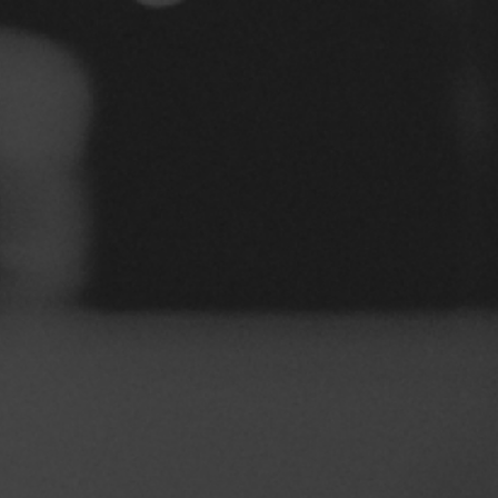
NOSSOS EVENTOS
TOUR NA FÁBRICA
FALE CONOSCO
PEDIDO PDV
s leves de frutas amarelas. A Louvada IPA tem uma
para quem aprecia uma cerveja marcante.