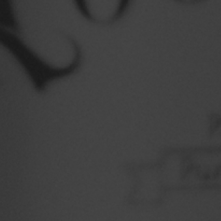
Ingredientes
Água, Malte de Cevada, Lúpulo, Malte de Tr
Levedura
Harmonização:
Queijos Azuis, Hambúrguer com Bacon e C
Intensas como de Costela