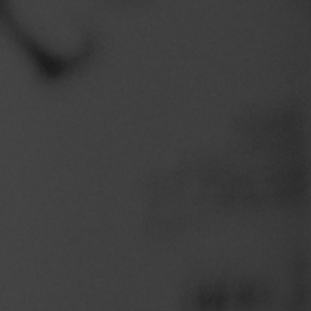
65
4 a 8ºC