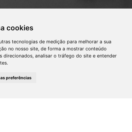
IBU
Temperatura ideal
(Índice de amargor)
sa cookies
utras tecnologias de medição para melhorar a sua
ção no nosso site, de forma a mostrar conteúdo
 direcionados, analisar o tráfego do site e entender
tes.
ENVASAMENTO
has preferências
500ml
Chopp