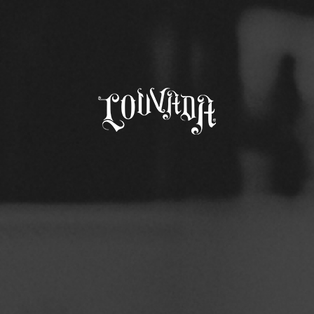
AÇA SEU EVENTO
LOJA
CHOPP CUIABÁ
CONTEÚDO
INDIA PALE ALE
LOUVADA IPA
Complexa, aromática e com nota
intensidade de sabor. Perfeita 
Comprar