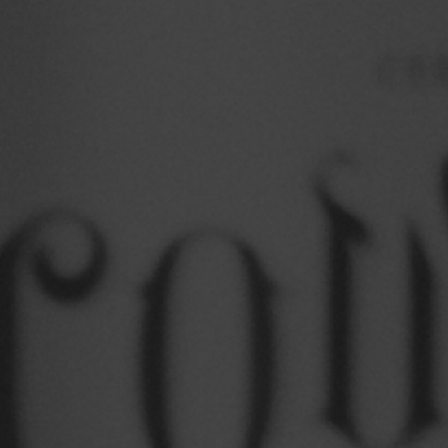
Cerveja sem glúten.
Premiações