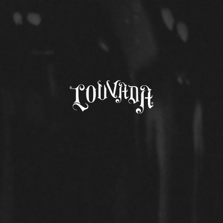
Comunicados de Honra
>
375ml
< Voltar
375ML
OUTROS COMUNICADOS