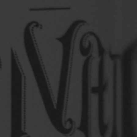
Só pra louvadiar