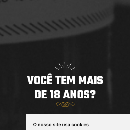
para homenagear São Patrício, o padroeiro do país.
Com o tempo, ...
Saiba mais
VOCÊ TEM MAIS
DE 18 ANOS?
Trabalhe conosco
Notícias
Sim
Seja um Parceiro Louvada
O nosso site usa cookies