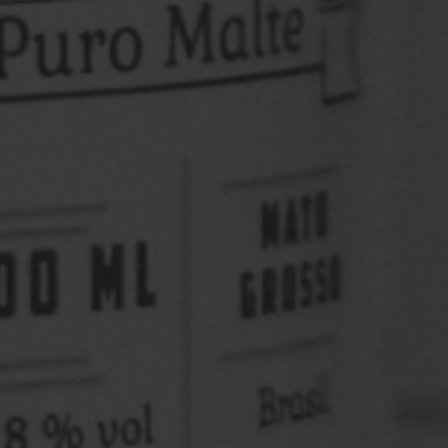
O St. Patrick’s Day nasceu na Irlanda como uma data
para homenagear São Patrício, o padroeiro do país.
Com o tempo, ...
Saiba mais
Saint Patrick’s Day Louvada Cuiabá
O St. Patrick’s Day nasceu na Irlanda como uma data