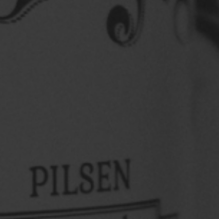
Bora louvadiar com a gente?
Vem sentir o clima
de perto: muito samba, pagode, chopp gelado e um
palco ...
Saiba mais
Saint Patrick’s Day Louvada Indaiatuba