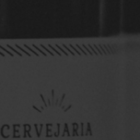
OktoberFest 9ª Edição
...
Saiba mais