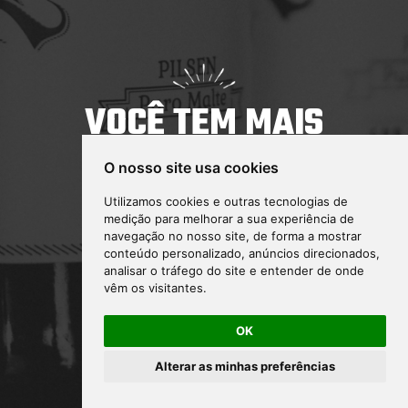
Copyright 2021 © Cervejaria Louvada. Não compartilhe
conteúdo com menores de idade. Honre com moderacao.
VOCÊ TEM MAIS
Política de Privacidade
Termos de Uso
SAC
DE 18 ANOS?
O nosso site usa cookies
Utilizamos cookies e outras tecnologias de
medição para melhorar a sua experiência de
navegação no nosso site, de forma a mostrar
conteúdo personalizado, anúncios direcionados,
Sim
analisar o tráfego do site e entender de onde
vêm os visitantes.
Não
OK
Alterar as minhas preferências