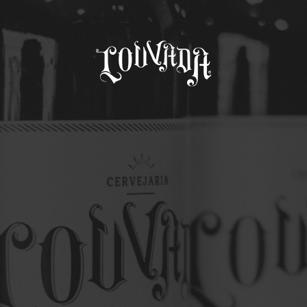
fdsafsdfasd fsdafsd
Trabalhe conosco
Notícias
Seja um Parceiro Louvada
Patrocínio