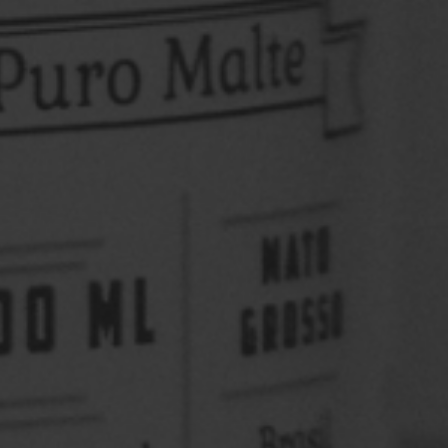
Saint Patrick’s Day Louvada Indaiatuba
O St. Patrick’s Day nasceu na Irlanda como uma data
para homenagear São Patrício, o padroeiro do país.
Com o tempo, ...
Saiba mais