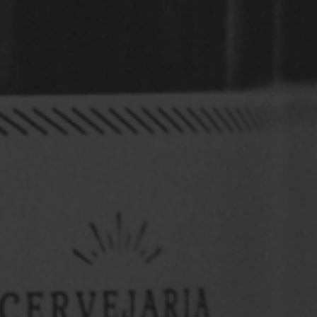
OktoberFest 9ª Edição
...