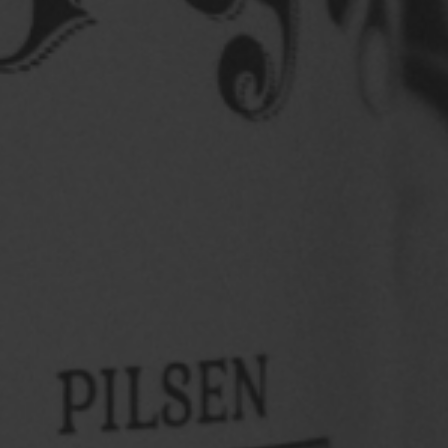
Só pra louvadiar
Bora louvadiar com a gente?
Vem sentir o clima
de perto: muito samba, pagode, chopp gelado e um
palco ...
Saiba mais