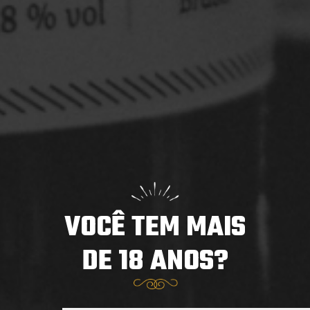
Saint Patrick’s Day Louvada Cuiabá
O St. Patrick’s Day nasceu na Irlanda como uma data
para homenagear São Patrício, o padroeiro do país.
Com o tempo, ...
Saiba mais
VOCÊ TEM MAIS
DE 18 ANOS?
Trabalhe conosco
Notícias