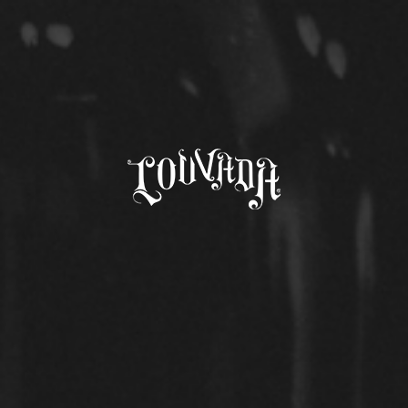
Comunicados de Honra
>
harmonizacao – QUEIJOS
< Voltar
HARMONIZACAO –
QUEIJOS
OUTROS COMUNICADOS