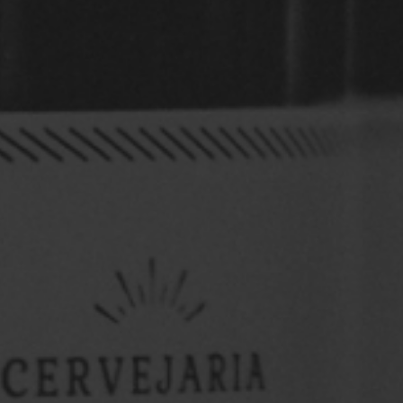
OktoberFest 9ª Edição
...
Saiba mais