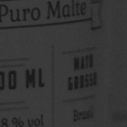
O St. Patrick’s Day nasceu na Irlanda como uma data
para homenagear São Patrício, o padroeiro do país.
Com o tempo, ...
Saiba mais
Saint Patrick’s Day Louvada Cuiabá
O St. Patrick’s Day nasceu na Irlanda como uma data