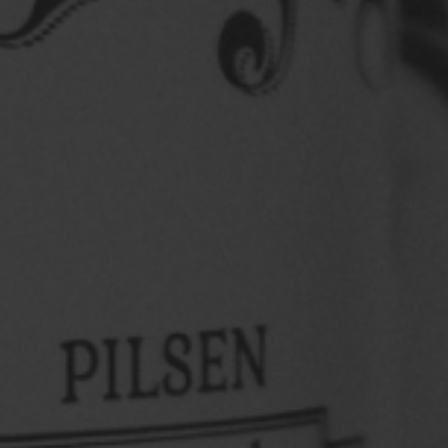
Bora louvadiar com a gente?
Vem sentir o clima
de perto: muito samba, pagode, chopp gelado e um
palco ...
Saiba mais
Saint Patrick’s Day Louvada Indaiatuba