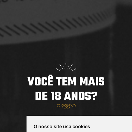
para homenagear São Patrício, o padroeiro do país.
Com o tempo, ...
Saiba mais
VOCÊ TEM MAIS
DE 18 ANOS?
Trabalhe conosco
Notícias
Sim
Seja um Parceiro Louvada
O nosso site usa cookies