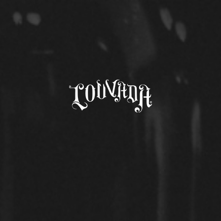
Comunicados de Honra
>
CAMARÃO
< Voltar
CAMARÃO
OUTROS COMUNICADOS