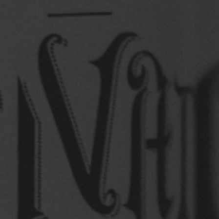
Só pra louvadiar