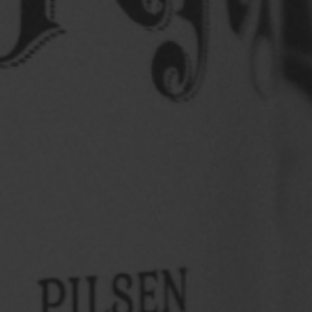
Só pra louvadiar
Bora louvadiar com a gente?
Vem sentir o clima
de perto: muito samba, pagode, chopp gelado e um
palco ...
Saiba mais