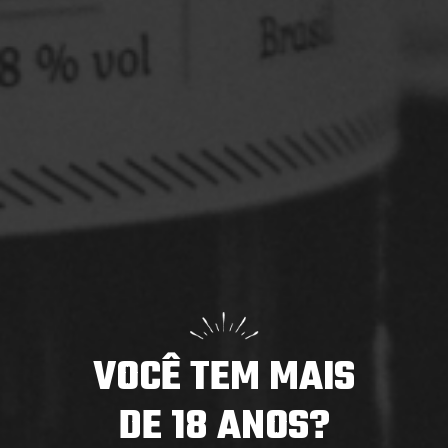
Saint Patrick’s Day Louvada Cuiabá
O St. Patrick’s Day nasceu na Irlanda como uma data
para homenagear São Patrício, o padroeiro do país.
Com o tempo, ...
Saiba mais
VOCÊ TEM MAIS
DE 18 ANOS?