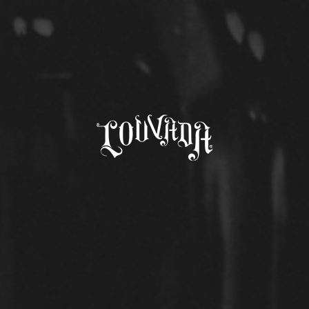
Comunicados de Honra
>
COPA CERVEJA BRASIL – BRONZE – NORTE 2025
< Voltar
COPA CERVEJA BRASIL
– BRONZE – NORTE
2025
OUTROS COMUNICADOS