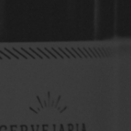
OktoberFest 9ª Edição