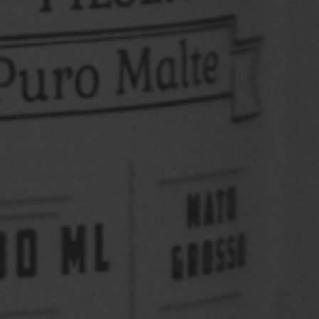
Saint Patrick’s Day Louvada Indaiatuba
O St. Patrick’s Day nasceu na Irlanda como uma data
para homenagear São Patrício, o padroeiro do país.
Com o tempo, ...
Saiba mais